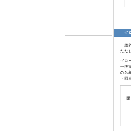
グ
一般
ただ
グロ
一般
の名
（固
開