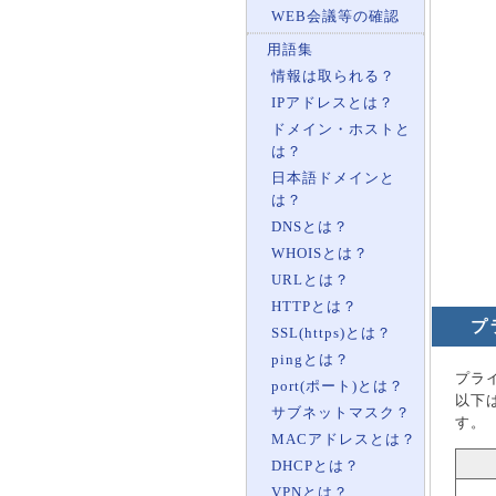
WEB会議等の確認
用語集
情報は取られる？
IPアドレスとは？
ドメイン・ホストと
は？
日本語ドメインと
は？
DNSとは？
WHOISとは？
URLとは？
HTTPとは？
プ
SSL(https)とは？
pingとは？
プラ
port(ポート)とは？
以下
サブネットマスク？
す。
MACアドレスとは？
DHCPとは？
VPNとは？