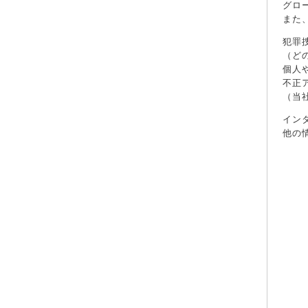
グロ
また
犯罪
（ど
個人
不正
（当
イン
他の