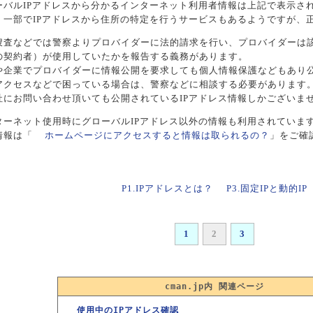
ーバルIPアドレスから分かるインターネット利用者情報は上記で表示さ
、一部でIPアドレスから住所の特定を行うサービスもあるようですが、
捜査などでは警察よりプロバイダーに法的請求を行い、プロバイダーは該
の契約者）が使用していたかを報告する義務があります。
や企業でプロバイダーに情報公開を要求しても個人情報保護などもあり
アクセスなどで困っている場合は、警察などに相談する必要があります
社にお問い合わせ頂いても公開されているIPアドレス情報しかございま
ターネット使用時にグローバルIPアドレス以外の情報も利用されていま
情報は「
ホームページにアクセスすると情報は取られるの？
」をご確
P1.IPアドレスとは？
P3.固定IPと動的IP
1
2
3
cman.jp内 関連ページ
使用中のIPアドレス確認