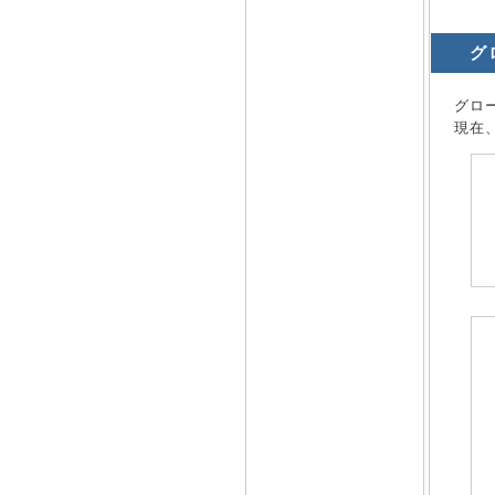
グ
グロ
現在