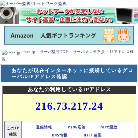
cman.jp
>
サーバ監視TOP
>
サーバメンテ支援
> IPアドレス確
認
あなたが現在インターネットに接続しているグロ
ーバルIPアドレス確認
あなたの利用しているIPアドレス
216.73.217.24
登録情報
PING応答
Port開放
このIP
確認
DNS情報
HTTP確認