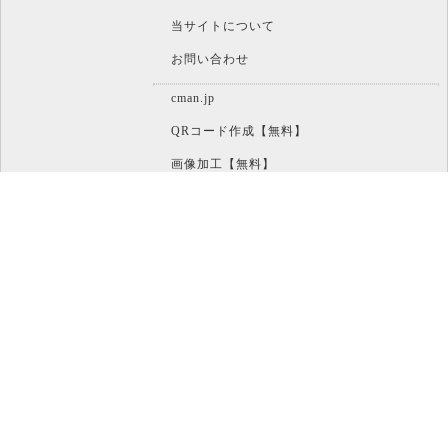
当サイトについて
お問い合わせ
cman.jp
QRコード作成【無料】
画像加工【無料】
htaccess作成【無料】
WEB便利ノート【無料】
IT比較実験【無料】
文字/ボタンのイメージ画像作成【無料】
アイコン素材【無料】
WEBページ作成リファレンス【無料】
ホームページのパーツ作成【無料】
パソコン
運営 : CMAN 株式会社シーマン