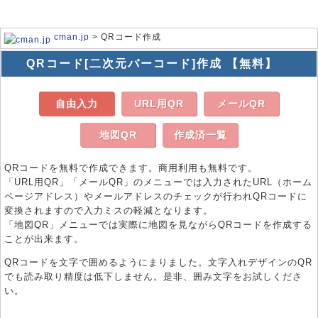
cman.jp
> QRコード作成
QRコード[二次元バーコード]作成 【無料】
自由入力
URL用QR
メールQR
地図QR
作成済一覧
QRコードを無料で作成できます。商用利用も無料です。
「URL用QR」「メールQR」のメニューでは入力されたURL（ホーム
ページアドレス）やメールアドレスのチェックが行われQRコードに
変換されますので入力ミスの軽減となります。
「地図QR」メニューでは実際に地図を見ながらQRコードを作成する
ことが出来ます。
QRコードを文字で囲めるようにまりました。文字入れデザインのQR
でも読み取り精度は低下しません。是非、囲み文字をお試しくださ
い。