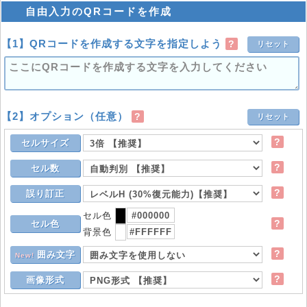
自由入力のQRコードを作成
【1】QRコードを作成する文字を指定しよう
?
リセット
【2】オプション（任意）
?
リセット
?
セルサイズ
?
セル数
?
誤り訂正
セル色
?
セル色
背景色
?
囲み文字
New!
?
画像形式