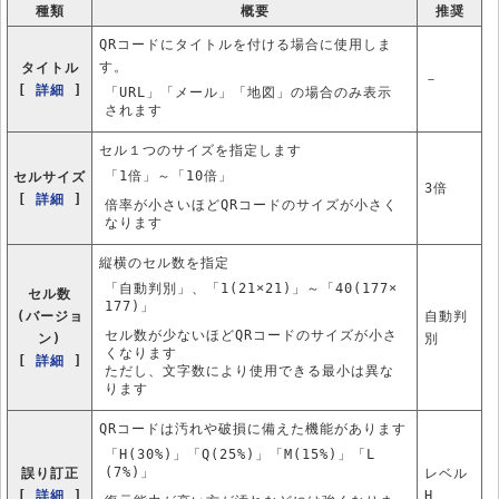
種類
概要
推奨
QRコードにタイトルを付ける場合に使用しま
す。
タイトル
－
[
詳細
]
「URL」「メール」「地図」の場合のみ表示
されます
セル１つのサイズを指定します
「1倍」～「10倍」
セルサイズ
3倍
[
詳細
]
倍率が小さいほどQRコードのサイズが小さく
なります
縦横のセル数を指定
「自動判別」、「1(21×21)」～「40(177×
セル数
177)」
(バージョ
自動判
セル数が少ないほどQRコードのサイズが小さ
ン)
別
くなります
[
詳細
]
ただし、文字数により使用できる最小は異な
ります
QRコードは汚れや破損に備えた機能があります
「H(30%)」「Q(25%)」「M(15%)」「L
(7%)」
誤り訂正
レベル
[
詳細
]
H