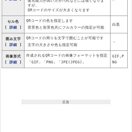
復元能力が高い方が汚れなどには強くなりま
すが、
QRコードのサイズが大きくなります
QRコードの色を指定します
セル色
白黒
[
詳細
]
背景色と前景色共にフルカラーの指定が可能
QRコードの周りを文字で囲むことが可能です
囲み文字
－
[
詳細
]
文字の大きさや色も指定可能
作成されるQRコードの画像フォーマットを指定
画像形式
GIF,P
[
詳細
]
「GIF」「PNG」「JPE(JPEG)」
NG
広告