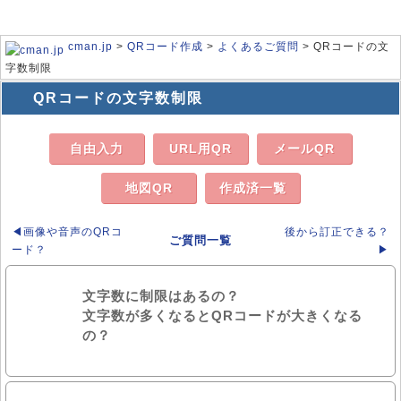
cman.jp
>
QRコード作成
>
よくあるご質問
> QRコードの文
字数制限
QRコードの文字数制限
自由入力
URL用QR
メールQR
地図QR
作成済一覧
◀画像や音声のQRコ
後から訂正できる？
ご質問一覧
ード？
▶
文字数に制限はあるの？
文字数が多くなるとQRコードが大きくなる
の？