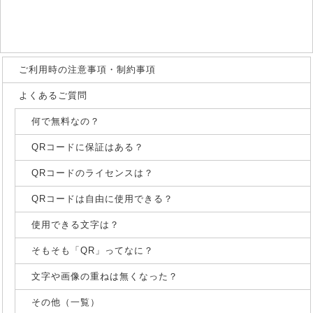
M
365
221
152
93
8 (49×49)
Q
259
157
108
66
H
202
122
84
52
ご利用時の注意事項・制約事項
L
552
335
230
141
よくあるご質問
M
432
262
180
111
9 (53×53)
何で無料なの？
Q
312
189
130
80
H
235
143
98
60
QRコードに保証はある？
ﾊﾞｰｼﾞｮﾝ
訂正
数字
英数
8bit
QRコードのライセンスは？
全角
(セル数)
ﾚﾍﾞﾙ
のみ
(注2)
(注3)
QRコードは自由に使用できる？
L
652
395
271
167
M
513
311
213
131
使用できる文字は？
10 (57×57)
Q
364
221
151
93
そもそも「QR」ってなに？
H
288
174
119
74
文字や画像の重ねは無くなった？
L
772
468
321
198
その他（一覧）