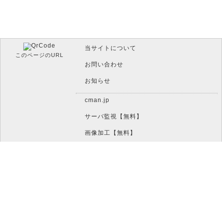
14 (73×73)
Q
621
376
258
159
H
468
283
194
120
当サイトについて
L
1250
758
520
320
このページのURL
お問い合わせ
M
991
600
412
254
15 (77×77)
お知らせ
Q
703
426
292
180
H
530
321
220
136
cman.jp
ﾊﾞｰｼﾞｮﾝ
訂正
数字
英数
8bit
サーバ監視【無料】
全角
(セル数)
ﾚﾍﾞﾙ
のみ
(注2)
(注3)
画像加工【無料】
L
1408
854
586
361
htaccess作成【無料】
M
1082
656
450
277
16 (81×81)
WEB便利ノート【無料】
Q
775
470
322
198
IT比較実験【無料】
H
602
365
250
154
文字/ボタンのイメージ画像作成【無料】
L
1548
938
644
397
アイコン素材【無料】
M
1212
734
504
310