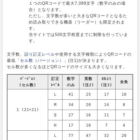
１つのQRコードで最大7,089文字（数字のみの場
合）となります。
ただし、文字数が多いと大きなQRコードとなるた
め読み取りできる機器（リーダー）も限定されま
す。
当サイトでは500文字程度までに制限を行っていま
す。
文字数、
誤り訂正レベル
や使用する文字種類によりQRコードの
最低「
セル数（バージョン）
」(注1)が決まります。
セル数が多くなるほどQRコードのサイズも大きくなります。
ﾊﾞｰｼﾞｮﾝ
訂正
数字
英数
8bit
全角
(セル数)
ﾚﾍﾞﾙ
のみ
(注2)
(注3)
L
41
25
17
10
M
34
20
14
8
1 (21×21)
Q
27
16
11
7
H
17
10
7
4
L
77
47
32
20