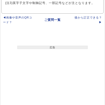
(注3)英字子文字や制御記号、一部記号などが主となります。
M
202
122
84
52
5 (37×37)
Q
144
87
60
37
◀画像や音声のQRコ
後から訂正できる？
H
106
64
44
27
ご質問一覧
ード？
▶
L
322
195
134
82
M
255
154
106
65
6 (41×41)
Q
178
108
74
45
広告
H
139
84
58
36
ﾊﾞｰｼﾞｮﾝ
訂正
数字
英数
8bit
全角
(セル数)
ﾚﾍﾞﾙ
のみ
(注2)
(注3)
L
370
224
154
95
M
293
178
122
75
7 (45×45)
Q
207
125
86
53
H
154
93
64
39
L
461
279
192
118