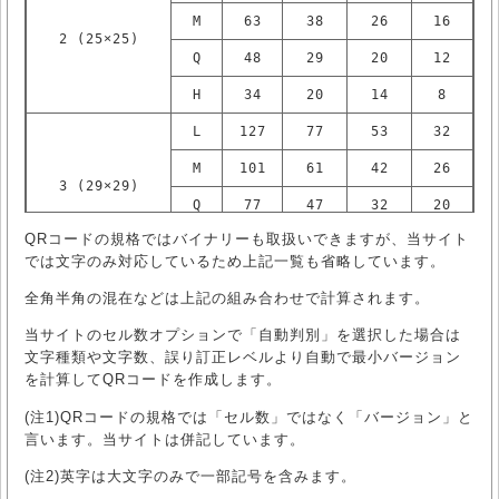
M
63
38
26
16
2 (25×25)
Q
48
29
20
12
H
34
20
14
8
L
127
77
53
32
M
101
61
42
26
3 (29×29)
Q
77
47
32
20
QRコードの規格ではバイナリーも取扱いできますが、当サイト
H
58
35
24
15
では文字のみ対応しているため上記一覧も省略しています。
ﾊﾞｰｼﾞｮﾝ
訂正
数字
英数
8bit
全角
全角半角の混在などは上記の組み合わせで計算されます。
(セル数)
ﾚﾍﾞﾙ
のみ
(注2)
(注3)
L
187
114
78
48
当サイトのセル数オプションで「自動判別」を選択した場合は
文字種類や文字数、誤り訂正レベルより自動で最小バージョン
M
149
90
62
38
を計算してQRコードを作成します。
4 (33×33)
Q
111
67
46
28
(注1)QRコードの規格では「セル数」ではなく「バージョン」と
言います。当サイトは併記しています。
H
82
50
34
21
(注2)英字は大文字のみで一部記号を含みます。
L
255
154
106
65