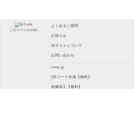
よくあるご質問
このページのURL
お知らせ
当サイトについて
お問い合わせ
cman.jp
QRコード作成【無料】
画像加工【無料】
htaccess作成【無料】
WEB便利ノート【無料】
IT比較実験【無料】
文字/ボタンのイメージ画像作成【無料】