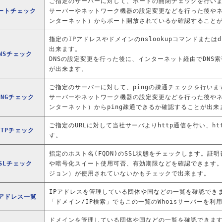
ご指定のサーバーに対して、ポートの開閉チェックを行い
ートチェック
サーバーやネットワーク機器の設定変更などを行った後や
ンターネット）からポート開放されているか確認すること
指定のIPアドレスやドメインのnslookupコマンドまた
出来ます。
NSチェック
DNSの設定変更を行った後に、インターネット経由でDNS
が出来ます。
ご指定のサーバーに対して、pingの疎通チェックを行いま
INGチェック
サーバーやネットワーク機器の設定変更などを行った後や
ンターネット）からping疎通できるか確認することが出来
ご指定のURLに対して当社サーバよりhttp通信を行い、h
TTPチェック
す。
指定のホスト名(FQDN)のSSL状態をチェックします。証
SLチェック
や暗号化スイート使用可否、有効期限などを確認できます
ジョン）が使用されていないかもチェックで出来ます。
IPアドレスを管理している団体や国などの一覧を確認でき
Pアドレス一覧
「ドメイン/IP検索」でもこの一覧のWhoisサーバーを利
ドメインを管理している団体や国などの一覧を確認できま