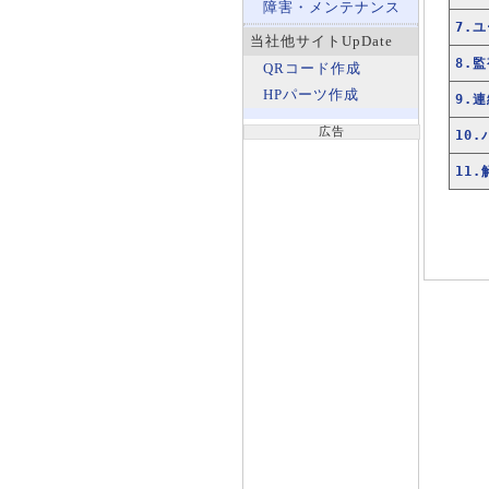
障害・メンテナンス
7.
当社他サイトUpDate
8.
QRコード作成
HPパーツ作成
9.
広告
10
11.