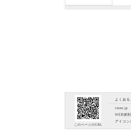
よくある
cman.jp
WEB便
アイコン
このページのURL