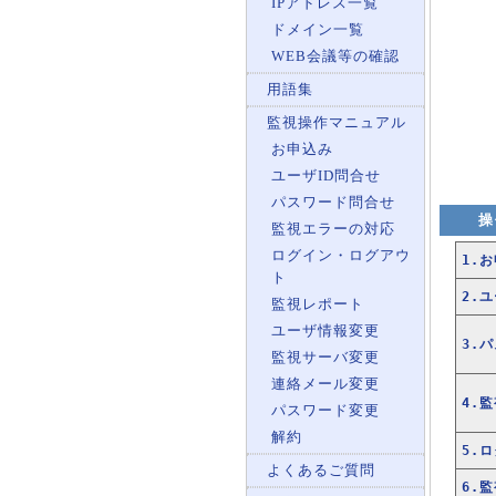
IPアドレス一覧
ドメイン一覧
WEB会議等の確認
用語集
監視操作マニュアル
お申込み
ユーザID問合せ
パスワード問合せ
操
監視エラーの対応
ログイン・ログアウ
1.
ト
2.
監視レポート
ユーザ情報変更
3.
監視サーバ変更
連絡メール変更
4.
パスワード変更
解約
5.
よくあるご質問
6.