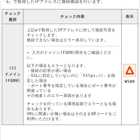
「a」で取得したIPアドレスに接続確認を行います。
チェック
チェック内容
表示
箇所
上記aで取得したIPアドレスに対して接続可否を
チェックします。
接続できない場合はエラー表示しています。
→ 入力のドメイン(FQDN)部分をご確認くださ
い。
以下の場合もエラーとなります。
(2)
・接続の応答が遅い場合
ドメイン
・SSLに対応していないのに「https://」を指
(FQDN)
定した場合
W500
・ポート番号を指定している場合にポート番号が
間違っている
その他多くのエラー原因があります
チェックを行っている環境起因でエラーとなる場
合もあります。
URLに間違いが無い場合はそのままQRコードをご
利用いただけます。