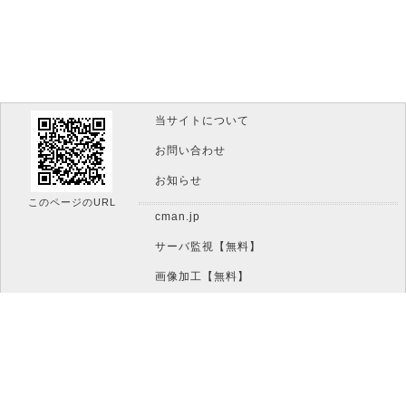
当サイトについて
お問い合わせ
お知らせ
このページのURL
cman.jp
サーバ監視【無料】
画像加工【無料】
htaccess作成【無料】
WEB便利ノート【無料】
IT比較実験【無料】
文字/ボタンのイメージ画像作成【無料】