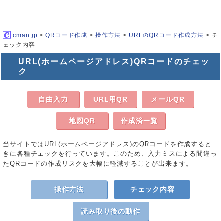
cman.jp
>
QRコード作成
>
操作方法
>
URLのQRコード作成方法
> チ
ェック内容
URL(ホームページアドレス)QRコードのチェッ
ク
自由入力
URL用QR
メールQR
地図QR
作成済一覧
当サイトではURL(ホームページアドレス)のQRコードを作成すると
きに各種チェックを行っています。このため、入力ミスによる間違っ
たQRコードの作成リスクを大幅に軽減することが出来ます。
操作方法
チェック内容
読み取り後の動作