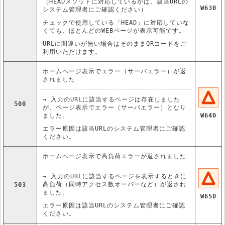
（HEADメソッドに対応しているかは、該当URLの
W630
システム管理者にご確認ください）
チェックで使用している「HEAD」に対応していな
くても、ほとんどのWEBページが表示可能です。
URLに間違いが無い場合はそのままQRコードをご
利用いただけます。
ホームページ表示でエラー（サーバエラー）が返
されました
→ 入力のURLに該当するページは存在しました
500
が、ページ表示でエラー（サーバエラー）となり
ました。
W640
エラー原因は該当URLのシステム管理者にご確認
ください。
ホームページ表示で高負荷エラーが返されました
→ 入力のURLに該当するページを表示するときに
高負荷（同時アクセス数オーバーなど）が返され
503
ました。
W650
エラー原因は該当URLのシステム管理者にご確認
ください。