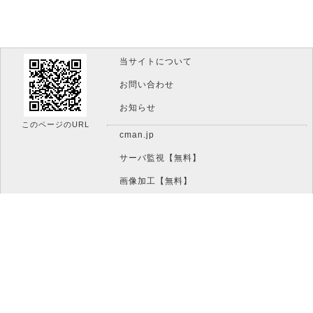
当サイトについて
お問い合わせ
お知らせ
このページのURL
cman.jp
サーバ監視【無料】
画像加工【無料】
htaccess作成【無料】
WEB便利ノート【無料】
IT比較実験【無料】
文字/ボタンのイメージ画像作成【無料】
アイコン素材【無料】