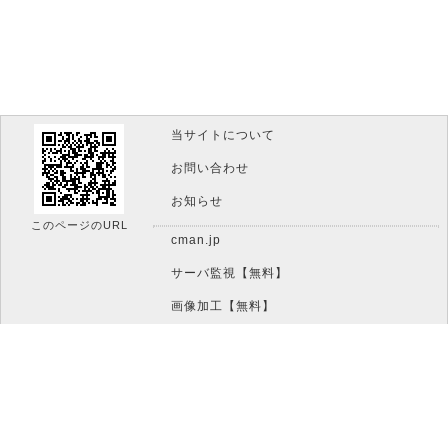
当サイトについて
お問い合わせ
お知らせ
このページのURL
cman.jp
サーバ監視【無料】
画像加工【無料】
htaccess作成【無料】
WEB便利ノート【無料】
IT比較実験【無料】
文字/ボタンのイメージ画像作成【無料】