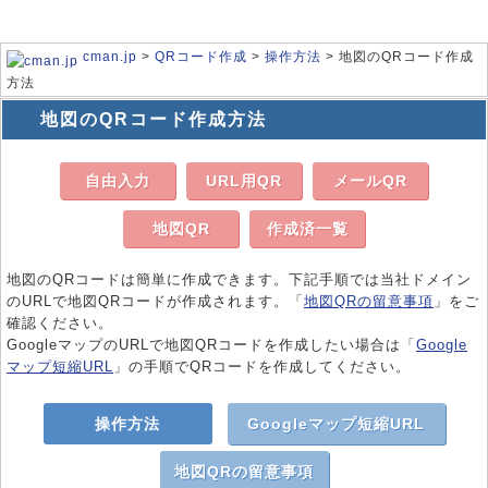
cman.jp
>
QRコード作成
>
操作方法
> 地図のQRコード作成
方法
地図のQRコード作成方法
自由入力
URL用QR
メールQR
地図QR
作成済一覧
地図のQRコードは簡単に作成できます。下記手順では当社ドメイン
のURLで地図QRコードが作成されます。「
地図QRの留意事項
」をご
確認ください。
GoogleマップのURLで地図QRコードを作成したい場合は「
Google
マップ短縮URL
」の手順でQRコードを作成してください。
操作方法
Googleマップ短縮URL
地図QRの留意事項