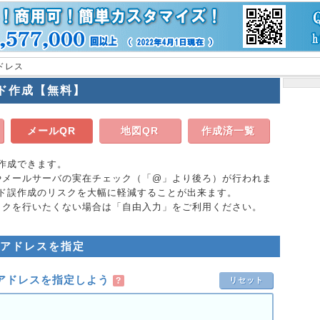
ドレス
ド作成【無料】
メールQR
地図QR
作成済一覧
作成できます。
やメールサーバの実在チェック（「@」より後ろ）が行われま
ード誤作成のリスクを大幅に軽減することが出来ます。
ックを行いたくない場合は「自由入力」をご利用ください。
ルアドレスを指定
ルアドレスを指定しよう
?
リセット