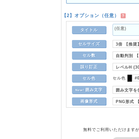
【2】オプション（任意）
?
タイトル
セルサイズ
セル数
誤り訂正
セル色
セル色
囲み文字
New!
画像形式
無料でご利用いただけます