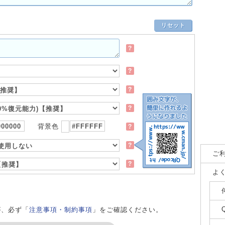
リセット
?
?
?
?
背景色
?
?
ご
?
よ
が、必ず「
注意事項・制約事項
」をご確認ください。