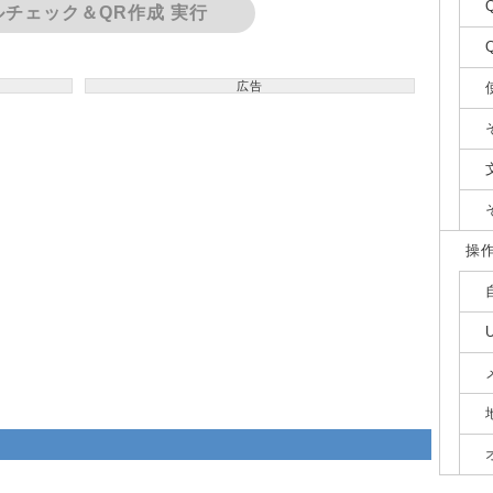
ルチェック＆QR作成 実行
広告
操