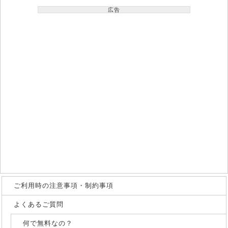
広告
ご利用時の注意事項・制約事項
よくあるご質問
何で無料なの？