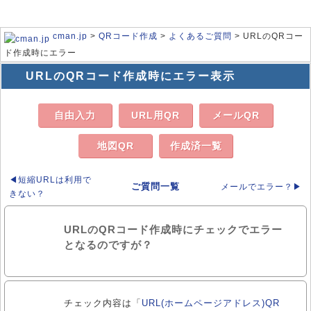
cman.jp
>
QRコード作成
>
よくあるご質問
> URLのQRコー
ド作成時にエラー
URLのQRコード作成時にエラー表示
自由入力
URL用QR
メールQR
地図QR
作成済一覧
◀短縮URLは利用で
ご質問一覧
メールでエラー？▶
きない？
URLのQRコード作成時にチェックでエラー
となるのですが？
チェック内容は「
URL(ホームページアドレス)QR