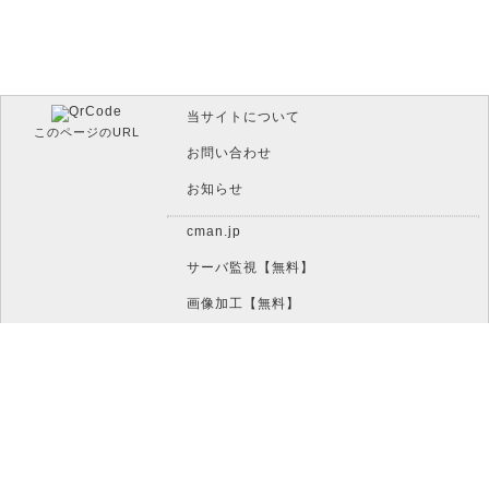
当サイトについて
このページのURL
お問い合わせ
お知らせ
cman.jp
サーバ監視【無料】
画像加工【無料】
htaccess作成【無料】
WEB便利ノート【無料】
IT比較実験【無料】
文字/ボタンのイメージ画像作成【無料】
アイコン素材【無料】