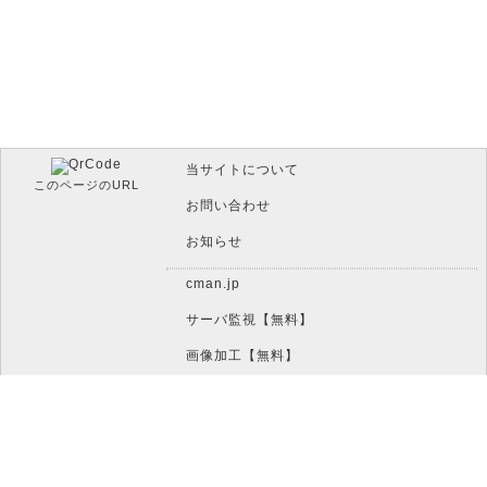
当サイトについて
このページのURL
お問い合わせ
お知らせ
cman.jp
サーバ監視【無料】
画像加工【無料】
htaccess作成【無料】
WEB便利ノート【無料】
IT比較実験【無料】